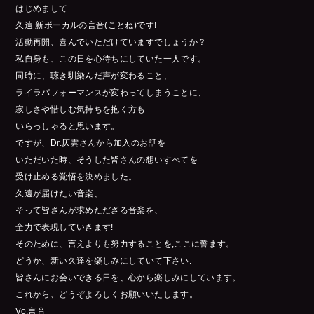
はじめまして
久遠 新ボーカルの言音(ことね)です!
活動再開、喜んでいただけていますでしょうか？
私自身も、この日を心待ちにしていた一人です。
同時に、聴き馴染んだ声が変わること、
ライラパフォーマンスが変わってしまうことに、
寂しさや惜しむ気持ちを抱く方も
いらっしゃると思います。
ですが、Dr.仄雲さんから加入のお話を
いただいた時、そうした皆さんの想いすべてを
受け止める覚悟を決めました。
久遠が届けたい音楽、
そって皆さんが求めただざる音楽を、
全力で表現していきます!
そのために、言えよりも努力することを,ここに誓ます。
どうか、新い久達を楽しみにしていて下さい.
皆さんにお会いできる日を、心から楽しみにしています。
これから、どうぞよろしくお願いいたします。
Vo.言音