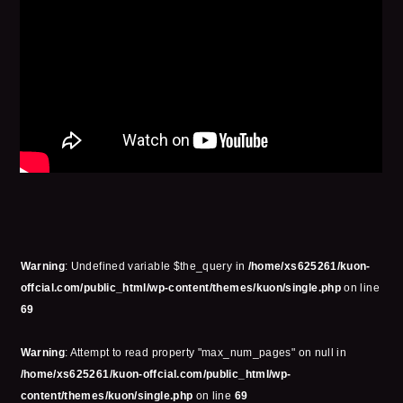
Warning
: Undefined variable $the_query in
/home/xs625261/kuon-
offcial.com/public_html/wp-content/themes/kuon/single.php
on line
69
Warning
: Attempt to read property "max_num_pages" on null in
/home/xs625261/kuon-offcial.com/public_html/wp-
content/themes/kuon/single.php
on line
69